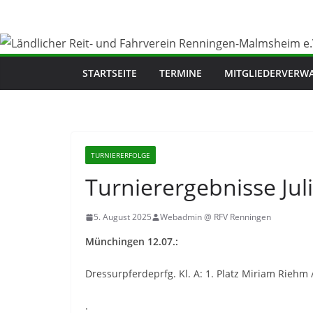
Zum
Inhalt
springen
STARTSEITE
TERMINE
MITGLIEDERVERW
TURNIERERFOLGE
Turnierergebnisse Jul
5. August 2025
Webadmin @ RFV Renningen
Münchingen 12.07.:
Dressurpferdeprfg. Kl. A: 1. Platz Miriam Riehm 
.