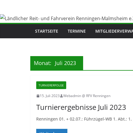
Zum
Inhalt
springen
STARTSEITE
TERMINE
MITGLIEDERVERW
Monat:
Juli 2023
TURNIERERFOLGE
15. Juli 2023
Webadmin @ RFV Renningen
Turnierergebnisse Juli 2023
Renningen 01. + 02.07.: Führzügel-WB 1. Abt.: 1. P