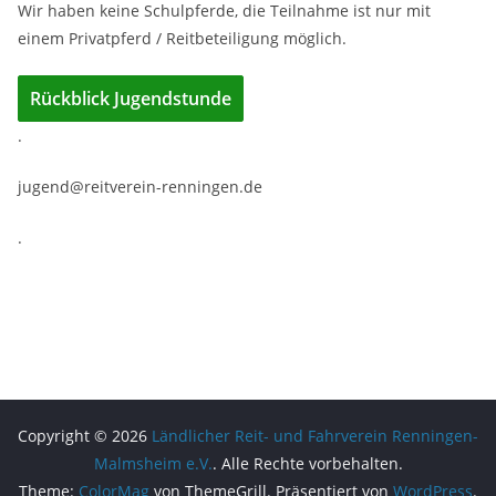
Wir haben keine Schulpferde, die Teilnahme ist nur mit
einem Privatpferd / Reitbeteiligung möglich.
Rückblick Jugendstunde
.
jugend@reitverein-renningen.de
.
Copyright © 2026
Ländlicher Reit- und Fahrverein Renningen-
Malmsheim e.V.
. Alle Rechte vorbehalten.
Theme:
ColorMag
von ThemeGrill. Präsentiert von
WordPress
.