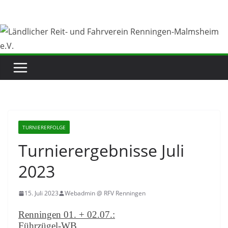
Zum
Inhalt
springen
TURNIERERFOLGE
Turnierergebnisse Juli
2023
15. Juli 2023
Webadmin @ RFV Renningen
Renningen 01. + 02.07.:
Führzügel-WB